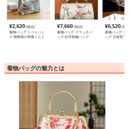
¥
2,620
¥
7,660
¥
6,520
(税込)
(税込)
(税込
着物バッグ トートバッ
着物バッグ クラッチバ
着物バッグ ク
グ 猫模様の和風ミニト
ッグ 牡丹刺繍バッグ
ッグ 立体型で
ート
花模様クラッチ
着物バッグの魅力とは