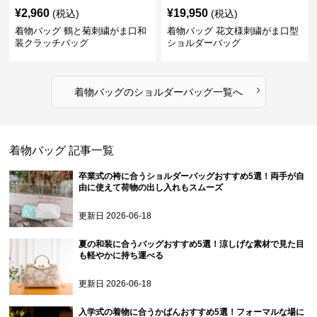
¥
2,960
¥
19,950
(税込)
(税込)
着物バッグ 鶴と菊刺繍がま口和
着物バッグ 花文様刺繍がま口型
装クラッチバッグ
ショルダーバッグ
›
着物バッグ
の
ショルダーバッグ
一覧へ
着物バッグ
記事一覧
卒業式の袴に合うショルダーバッグおすすめ5選！両手が自
由に使えて荷物の出し入れもスムーズ
更新日
2026-06-18
夏の和装に合うバッグおすすめ5選！涼しげな素材で見た目
も軽やかに持ち運べる
更新日
2026-06-18
入学式の着物に合うかばんおすすめ5選！フォーマルな場に