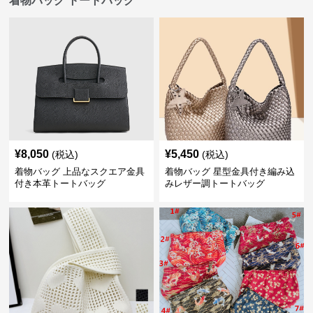
着物バッグ トートバッグ
¥
8,050
¥
5,450
(税込)
(税込)
着物バッグ 上品なスクエア金具
着物バッグ 星型金具付き編み込
付き本革トートバッグ
みレザー調トートバッグ