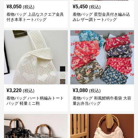
¥
8,050
¥
5,450
(税込)
(税込)
着物バッグ 上品なスクエア金具
着物バッグ 星型金具付き編み込
付き本革トートバッグ
みレザー調トートバッグ
¥
3,220
¥
3,080
(税込)
(税込)
着物バッグ ハート柄編みトート
着物バッグ 和風鯉柄巾着袋 大容
バッグ 軽量ミニ鞄
量お弁当バッグ