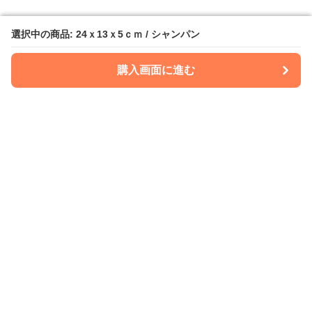
選択中の商品: 24ｘ13ｘ5ｃｍ / シャンパン
選択中の商品: 24ｘ13ｘ5ｃｍ / シャンパン
購入画面に進む
購入画面に進む
Kimonoria
について
会社概要