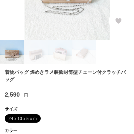
着物バッグ 煌めきラメ装飾封筒型チェーン付クラッチバ
ッグ
2,590
円
サイズ
24ｘ13ｘ5ｃｍ
カラー