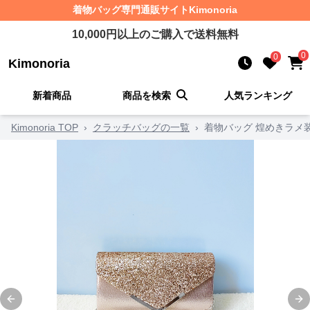
着物バッグ
専門通販サイト
Kimonoria
10,000
円以上のご購入で送料無料
0
0
Kimonoria
新着商品
商品を検索
人気ランキング
Kimonoria TOP
›
クラッチバッグの一覧
›
着物バッグ 煌めきラメ
Previous slide
Ne