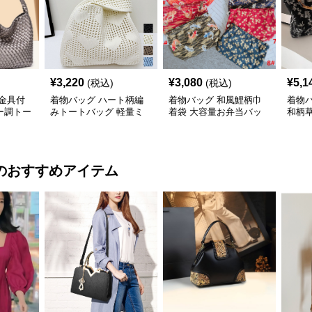
¥
3,220
¥
3,080
¥
5,1
(税込)
(税込)
金具付
着物バッグ ハート柄編
着物バッグ 和風鯉柄巾
着物
ー調トー
みトートバッグ 軽量ミ
着袋 大容量お弁当バッ
和柄
ニ鞄
グ
グ 大
のおすすめアイテム