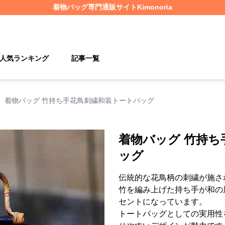
着物バッグ
専門通販サイト
Kimonoria
人気ランキング
記事一覧
›
着物バッグ 竹持ち手花鳥刺繍和装トートバッグ
着物バッグ 竹持ち
ッグ
伝統的な花鳥柄の刺繍が施さ
竹を編み上げた持ち手が和の
セントになっています。
トートバッグとしての実用性