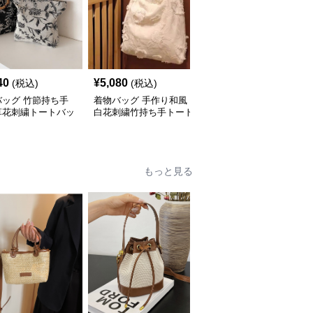
40
¥
5,080
¥
6,140
(税込)
(税込)
(税込)
バッグ 竹節持ち手
着物バッグ 手作り和風
着物バッグ 和風花刺繍
草花刺繍トートバッ
白花刺繍竹持ち手トート
ハンドバッグ 竹節持ち
容量
バッグ
手 上品なスパンコール
装飾
もっと見る