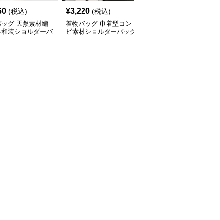
60
¥
3,220
¥
2,960
(税込)
(税込)
(税込)
バッグ 天然素材編
着物バッグ 巾着型コン
着物バッグ 鶴と菊刺繍
み和装ショルダーバ
ビ素材ショルダーバッグ
がま口和装クラッチバッ
グ