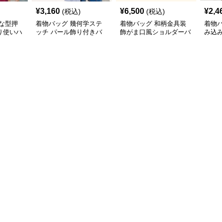
¥
3,160
¥
6,500
¥
2,4
(税込)
(税込)
な型押
着物バッグ 幾何学ステ
着物バッグ 和柄金具装
着物
り使いハ
ッチ パール飾り付きバ
飾がま口風ショルダーバ
み込
ッグ
ッグ
ッグ