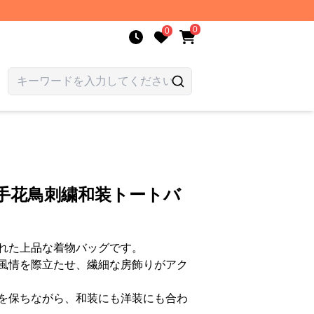
0
0
手花鳥刺繍和装トートバ
れた上品な着物バッグです。
風情を際立たせ、繊細な房飾りがアク
を保ちながら、和装にも洋装にも合わ