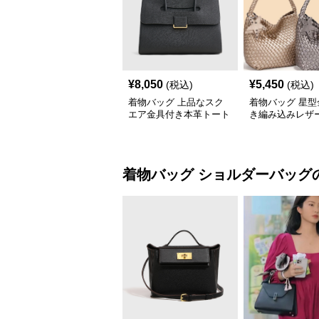
¥
8,050
¥
5,450
(税込)
(税込)
着物バッグ 上品なスク
着物バッグ 星型
エア金具付き本革トート
き編み込みレザ
バッグ
トバッグ
着物バッグ
ショルダーバッグ