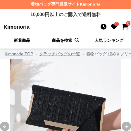
着物バッグ
専門通販サイト
Kimonoria
10,000
円以上のご購入で送料無料
0
0
Kimonoria
新着商品
商品を検索
人気ランキング
Kimonoria TOP
›
クラッチバッグの一覧
›
着物バッグ 煌めきプリ
Previous slide
Ne