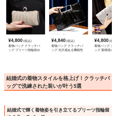
¥
4,800
¥
4,840
¥
4,800
(税込)
(税込)
(税込
着物バッグ クラッチバ
着物バッグ クラッチバ
着物バッグ ク
ッグ プリーツ指輪留め
ッグ 光沢感ある機能性
ッグ 葉模様の
バッグ
抜群バック
バッグ
結婚式の着物スタイルを格上げ！クラッチバ
ッグで洗練された装いが叶う5選
結婚式で輝く着物姿を引き立てるプリーツ指輪留