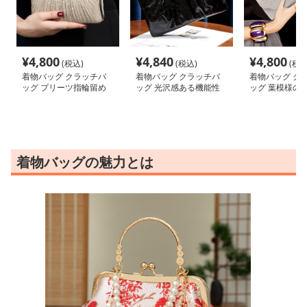
¥
4,800
¥
4,840
¥
4,800
(税込)
(税込)
(税込
着物バッグ クラッチバ
着物バッグ クラッチバ
着物バッグ ク
ッグ プリーツ指輪留め
ッグ 光沢感ある機能性
ッグ 葉模様の
バッグ
抜群バック
バッグ
着物バッグの魅力とは