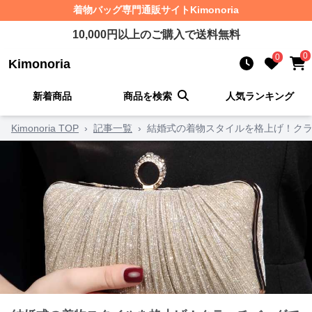
着物バッグ
専門通販サイト
Kimonoria
10,000
円以上のご購入で送料無料
0
0
Kimonoria
新着商品
商品を検索
人気ランキング
Kimonoria TOP
›
記事一覧
›
結婚式の着物スタイルを格上げ！クラ