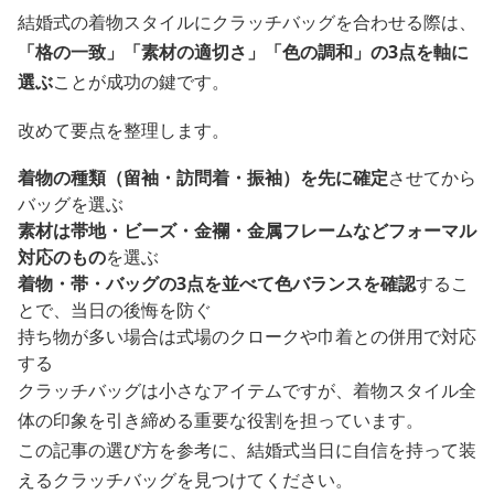
結婚式の着物スタイルにクラッチバッグを合わせる際は、
「格の一致」「素材の適切さ」「色の調和」の3点を軸に
選ぶ
ことが成功の鍵です。
改めて要点を整理します。
着物の種類（留袖・訪問着・振袖）を先に確定
させてから
バッグを選ぶ
素材は帯地・ビーズ・金襴・金属フレームなどフォーマル
対応のもの
を選ぶ
着物・帯・バッグの3点を並べて色バランスを確認
するこ
とで、当日の後悔を防ぐ
持ち物が多い場合は式場のクロークや巾着との併用で対応
する
クラッチバッグは小さなアイテムですが、着物スタイル全
体の印象を引き締める重要な役割を担っています。
この記事の選び方を参考に、結婚式当日に自信を持って装
えるクラッチバッグを見つけてください。