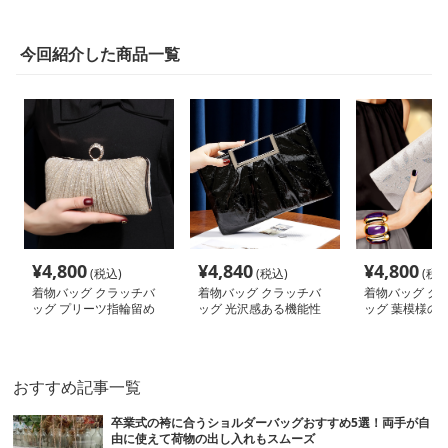
今回紹介した商品一覧
¥
4,800
¥
4,840
¥
4,800
(税込)
(税込)
(税込
着物バッグ クラッチバ
着物バッグ クラッチバ
着物バッグ ク
ッグ プリーツ指輪留め
ッグ 光沢感ある機能性
ッグ 葉模様の
バッグ
抜群バック
バッグ
おすすめ記事一覧
卒業式の袴に合うショルダーバッグおすすめ5選！両手が自
由に使えて荷物の出し入れもスムーズ