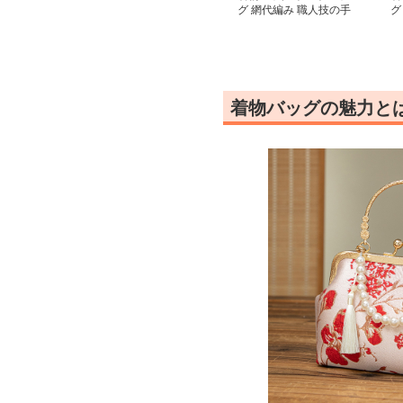
グ 網代編み 職人技の手
グ
提げ
ー
着物バッグの魅力と