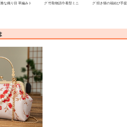
 雅な織り目 草編みト
グ 竹取物語巾着型ミニ
グ 招き猫の福結び手提
トバッグ
トートバッグ
げ
は