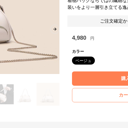
着物バッグならではの繊細な
装いをより一層引き立てる逸
ご注文確定か
Next slide
4,980
円
カラー
ベージュ
購
カー