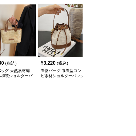
60
¥
3,220
¥
2,960
(税込)
(税込)
(税込)
バッグ 天然素材編
着物バッグ 巾着型コン
着物バッグ 鶴と菊刺繍
み和装ショルダーバ
ビ素材ショルダーバッグ
がま口和装クラッチバッ
グ