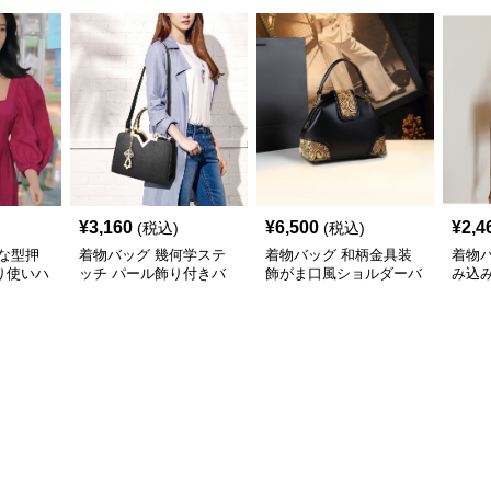
¥
3,160
¥
6,500
¥
2,4
(税込)
(税込)
な型押
着物バッグ 幾何学ステ
着物バッグ 和柄金具装
着物
り使いハ
ッチ パール飾り付きバ
飾がま口風ショルダーバ
み込
ッグ
ッグ
ッグ