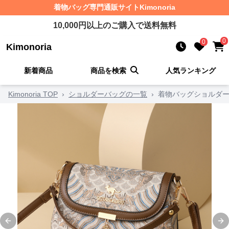
着物バッグ
専門通販サイト
Kimonoria
10,000
円以上のご購入で送料無料
0
0
Kimonoria
新着商品
商品を検索
人気ランキング
Kimonoria TOP
›
ショルダーバッグの一覧
›
着物バッグショルダー
Previous slide
Ne