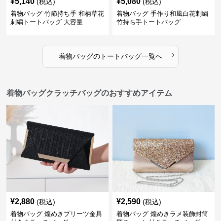
¥
5,140
¥
5,080
(税込)
(税込)
着物バッグ 竹節持ち手 和柄草花
着物バッグ 手作り和風白花刺繍
刺繍トートバッグ 大容量
竹持ち手トートバッグ
›
着物バッグ
の
トートバッグ
一覧へ
着物バッグクラッチバッグのおすすめアイテム
¥
2,880
¥
2,590
(税込)
(税込)
着物バッグ 煌めきプリーツ金具
着物バッグ 煌めきラメ装飾封筒