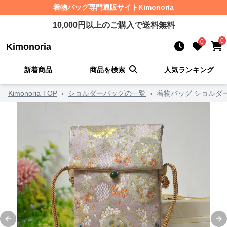
着物バッグ
専門通販サイト
Kimonoria
10,000
円以上のご購入で送料無料
0
0
Kimonoria
新着商品
商品を検索
人気ランキング
Kimonoria TOP
›
ショルダーバッグの一覧
›
着物バッグ ショルダ
Previous slide
Ne