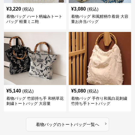
¥
3,220
¥
3,080
(税込)
(税込)
着物バッグ ハート柄編みトート
着物バッグ 和風鯉柄巾着袋 大容
バッグ 軽量ミニ鞄
量お弁当バッグ
¥
5,140
¥
5,080
(税込)
(税込)
着物バッグ 竹節持ち手 和柄草花
着物バッグ 手作り和風白花刺繍
刺繍トートバッグ 大容量
竹持ち手トートバッグ
›
着物バッグ
の
トートバッグ
一覧へ