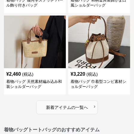
着物バッグ 幾何学ステッチ パー
着物バッグ 和柄金具装飾がま口
ル飾り付きバッグ
風ショルダーバッグ
¥
2,460
¥
3,220
(税込)
(税込)
着物バッグ 天然素材編み込み和
着物バッグ 巾着型コンビ素材シ
装ショルダーバッグ
ョルダーバッグ
›
新着アイテムの一覧へ
着物バッグトートバッグのおすすめアイテム