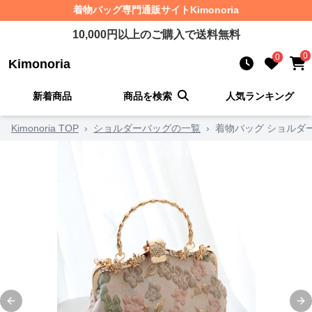
着物バッグ
専門通販サイト
Kimonoria
10,000
円以上のご購入で送料無料
0
0
Kimonoria
新着商品
商品を検索
人気ランキング
Kimonoria TOP
›
ショルダーバッグの一覧
›
着物バッグ ショルダ
Previous slide
Ne