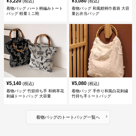
¥
3,220
¥
3,080
(税込)
(税込)
着物バッグ ハート柄編みトート
着物バッグ 和風鯉柄巾着袋 大容
バッグ 軽量ミニ鞄
量お弁当バッグ
¥
5,140
¥
5,080
(税込)
(税込)
着物バッグ 竹節持ち手 和柄草花
着物バッグ 手作り和風白花刺繍
刺繍トートバッグ 大容量
竹持ち手トートバッグ
›
着物バッグ
の
トートバッグ
一覧へ