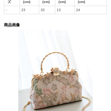
ズ
(cm)
(cm)
(cm)
(cm)
-
23
33
13
24
商品画像