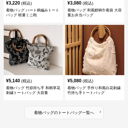
¥
3,220
¥
3,080
(税込)
(税込)
着物バッグ ハート柄編みトート
着物バッグ 和風鯉柄巾着袋 大容
バッグ 軽量ミニ鞄
量お弁当バッグ
¥
5,140
¥
5,080
(税込)
(税込)
着物バッグ 竹節持ち手 和柄草花
着物バッグ 手作り和風白花刺繍
刺繍トートバッグ 大容量
竹持ち手トートバッグ
›
着物バッグ
の
トートバッグ
一覧へ