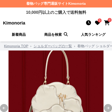
着物バッグ
専門通販サイト
Kimonoria
10,000
円以上のご購入で送料無料
0
0
Kimonoria
新着商品
商品を検索
人気ランキング
Kimonoria TOP
›
ショルダーバッグの一覧
›
着物バッグ ショルダ
Previous slide
Ne