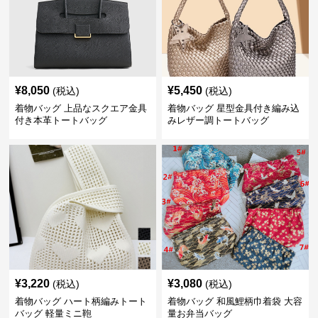
¥
8,050
¥
5,450
(税込)
(税込)
着物バッグ 上品なスクエア金具
着物バッグ 星型金具付き編み込
付き本革トートバッグ
みレザー調トートバッグ
¥
3,220
¥
3,080
(税込)
(税込)
着物バッグ ハート柄編みトート
着物バッグ 和風鯉柄巾着袋 大容
バッグ 軽量ミニ鞄
量お弁当バッグ