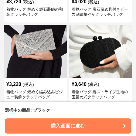
¥
3,720
¥
4,020
(税込)
(税込)
着物バッグ 煌めく輝石装飾の和
着物バッグ 宝石留め具付きビー
装クラッチバッグ
ズ刺繍華やかクラッチバッグ
¥
3,220
¥
3,640
(税込)
(税込)
着物バッグ 煌めく編み込みビジ
着物バッグ 縦ストライプ生地の
ュー装飾クラッチバッグ
玉留め式クラッチバッグ
選択中の商品: ブラック
選択中の商品: ブラック
›
着物バッグ
の
クラッチバッグ
一覧へ
購入画面に進む
購入画面に進む