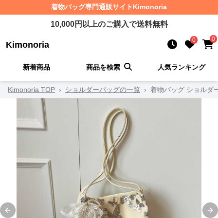
着物バッグ
専門通販サイト
Kimonoria
10,000
円以上のご購入で送料無料
0
0
Kimonoria
新着商品
商品を検索
人気ランキング
Kimonoria TOP
›
ショルダーバッグの一覧
›
着物バッグ ショルダ
Previous slide
Ne