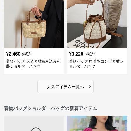
¥
2,460
¥
3,220
(税込)
(税込)
着物バッグ 天然素材編み込み和
着物バッグ 巾着型コンビ素材シ
装ショルダーバッグ
ョルダーバッグ
›
人気アイテム一覧へ
着物バッグショルダーバッグの新着アイテム