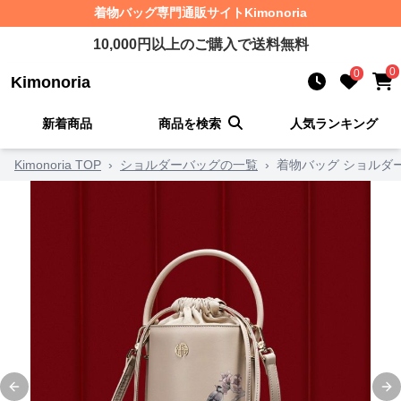
着物バッグ
専門通販サイト
Kimonoria
10,000
円以上のご購入で送料無料
0
0
Kimonoria
新着商品
商品を検索
人気ランキング
Kimonoria TOP
›
ショルダーバッグの一覧
›
着物バッグ ショルダ
Previous slide
Ne