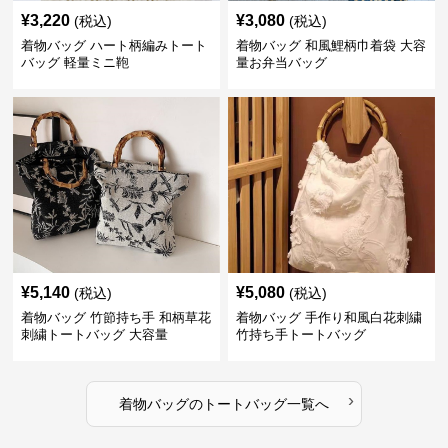
¥
3,220
¥
3,080
(税込)
(税込)
着物バッグ ハート柄編みトート
着物バッグ 和風鯉柄巾着袋 大容
バッグ 軽量ミニ鞄
量お弁当バッグ
¥
5,140
¥
5,080
(税込)
(税込)
着物バッグ 竹節持ち手 和柄草花
着物バッグ 手作り和風白花刺繍
刺繍トートバッグ 大容量
竹持ち手トートバッグ
›
着物バッグ
の
トートバッグ
一覧へ