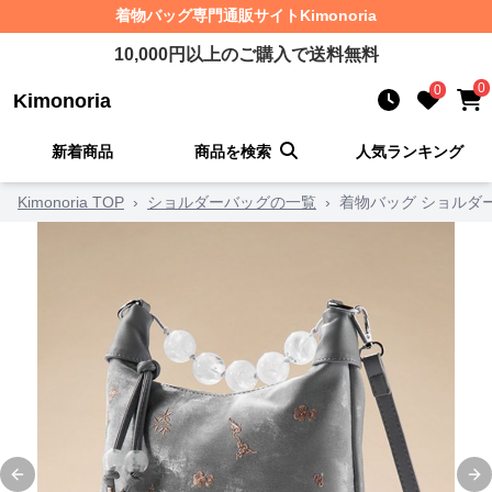
着物バッグ
専門通販サイト
Kimonoria
10,000
円以上のご購入で送料無料
0
0
Kimonoria
新着商品
商品を検索
人気ランキング
Kimonoria TOP
›
ショルダーバッグの一覧
›
着物バッグ ショルダ
Previous slide
Ne