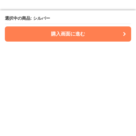
選択中の商品: シルバー
選択中の商品: シルバー
購入画面に進む
購入画面に進む
Kimonoria
について
会社概要