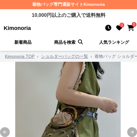
着物バッグ
専門通販サイト
Kimonoria
10,000
円以上のご購入で送料無料
0
0
Kimonoria
新着商品
商品を検索
人気ランキング
Kimonoria TOP
›
ショルダーバッグの一覧
›
着物バッグ ショルダ
Previous slide
Ne