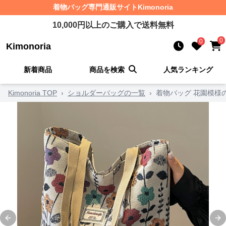
着物バッグ
専門通販サイト
Kimonoria
10,000
円以上のご購入で送料無料
0
0
Kimonoria
新着商品
商品を検索
人気ランキング
Kimonoria TOP
›
ショルダーバッグの一覧
›
着物バッグ 花園模様
Previous slide
Ne