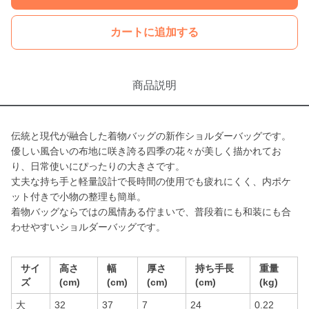
カートに追加する
商品説明
伝統と現代が融合した着物バッグの新作ショルダーバッグです。
優しい風合いの布地に咲き誇る四季の花々が美しく描かれてお
り、日常使いにぴったりの大きさです。
丈夫な持ち手と軽量設計で長時間の使用でも疲れにくく、内ポケ
ット付きで小物の整理も簡単。
着物バッグならではの風情ある佇まいで、普段着にも和装にも合
わせやすいショルダーバッグです。
サイ
高さ
幅
厚さ
持ち手長
重量
ズ
(cm)
(cm)
(cm)
(cm)
(kg)
大
32
37
7
24
0.22