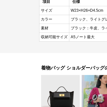
項目
仕様
サイズ
W23×H26×D4.5cm
カラー
ブラック、ライトグ
素材
ブラック：牛皮、ラ
収納可能サイズ
A5ノート最大
着物バッグ
ショルダーバッグ