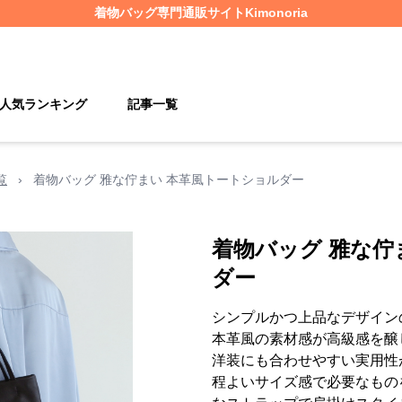
着物バッグ
専門通販サイト
Kimonoria
人気ランキング
記事一覧
覧
›
着物バッグ 雅な佇まい 本革風トートショルダー
着物バッグ 雅な佇
ダー
シンプルかつ上品なデザイン
本革風の素材感が高級感を醸
洋装にも合わせやすい実用性
程よいサイズ感で必要なもの