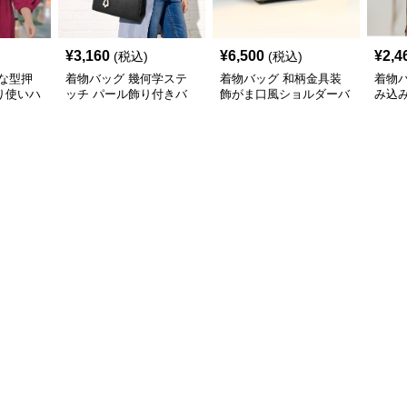
¥
3,160
¥
6,500
¥
2,4
(税込)
(税込)
な型押
着物バッグ 幾何学ステ
着物バッグ 和柄金具装
着物
り使いハ
ッチ パール飾り付きバ
飾がま口風ショルダーバ
み込
ッグ
ッグ
ッグ