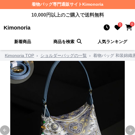
着物バッグ
専門通販サイト
Kimonoria
10,000
円以上のご購入で送料無料
0
0
Kimonoria
新着商品
商品を検索
人気ランキング
Kimonoria TOP
›
ショルダーバッグの一覧
›
着物バッグ 和装錦織
Previous slide
Ne