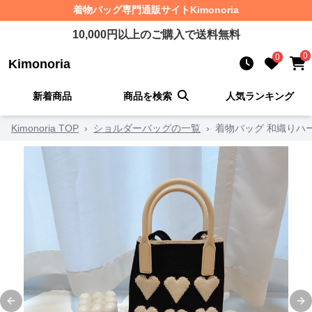
着物バッグ
専門通販サイト
Kimonoria
10,000
円以上のご購入で送料無料
0
0
Kimonoria
新着商品
商品を検索
人気ランキング
Kimonoria TOP
›
ショルダーバッグの一覧
›
着物バッグ 和織りハ
Previous slide
Ne