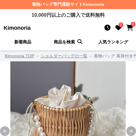
着物バッグ
専門通販サイト
Kimonoria
10,000
円以上のご購入で送料無料
0
0
Kimonoria
新着商品
商品を検索
人気ランキング
Kimonoria TOP
›
ショルダーバッグの一覧
›
着物バッグ 真珠付き
Previous slide
Ne