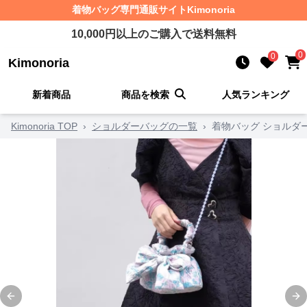
着物バッグ
専門通販サイト
Kimonoria
10,000
円以上のご購入で送料無料
0
0
Kimonoria
新着商品
商品を検索
人気ランキング
Kimonoria TOP
›
ショルダーバッグの一覧
›
着物バッグ ショルダ
Previous slide
Ne