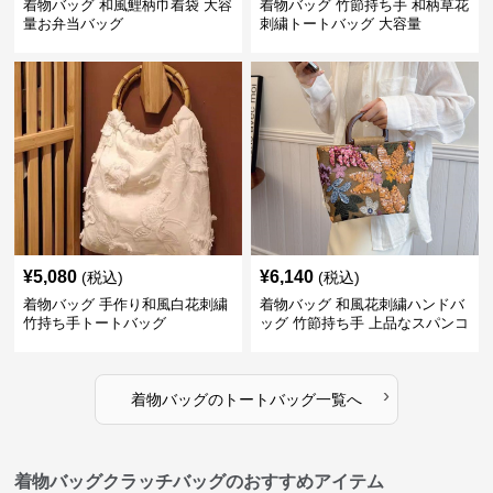
着物バッグ 和風鯉柄巾着袋 大容
着物バッグ 竹節持ち手 和柄草花
量お弁当バッグ
刺繍トートバッグ 大容量
¥
5,080
¥
6,140
(税込)
(税込)
着物バッグ 手作り和風白花刺繍
着物バッグ 和風花刺繍ハンドバ
竹持ち手トートバッグ
ッグ 竹節持ち手 上品なスパンコ
ール装飾
›
着物バッグ
の
トートバッグ
一覧へ
着物バッグクラッチバッグのおすすめアイテム