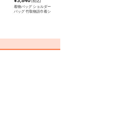
¥
3,840
(税込)
着物バッグ ショルダー
バッグ 竹取物語巾着シ
ョルダー