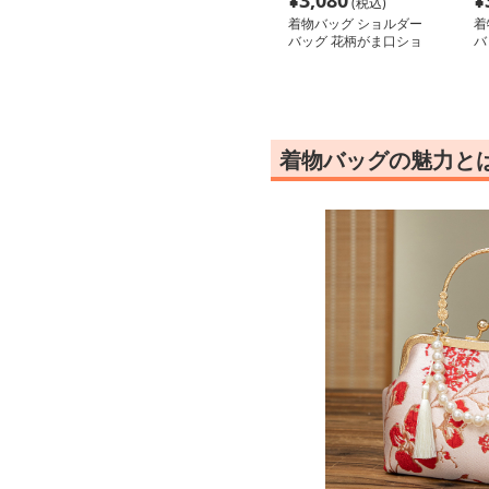
¥
3,080
¥
(税込)
着物バッグ ショルダー
着
バッグ 花柄がま口ショ
バ
ルダー
ル
着物バッグの魅力と