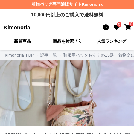
着物バッグ
専門通販サイト
Kimonoria
10,000
円以上のご購入で送料無料
0
0
Kimonoria
新着商品
商品を検索
人気ランキング
Kimonoria TOP
›
記事一覧
›
和服用バックおすすめ15選！着物姿