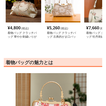
¥
4,800
¥
5,260
¥
7,660
(税込)
(税込)
(税込
着物バッグ クラッチバ
着物バッグ クラッチバ
着物バッグ ク
ッグ 華やか刺繍いりが
ッグ 古典的がま口バッ
ッグ 牡丹刺繍
まぐち式バック
グ
着物バッグの魅力とは