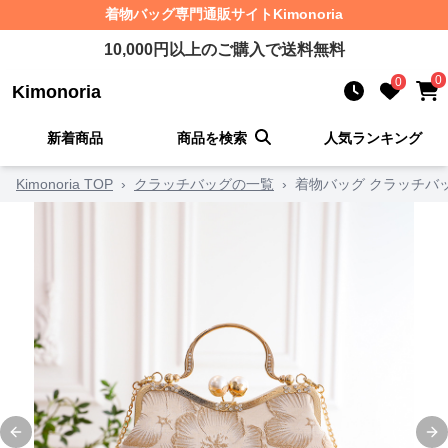
着物バッグ
専門通販サイト
Kimonoria
10,000
円以上のご購入で送料無料
0
0
Kimonoria
新着商品
商品を検索
人気ランキング
Kimonoria TOP
›
クラッチバッグの一覧
›
着物バッグ クラッチバ
Previous slide
Ne