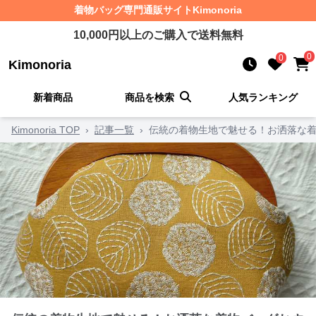
着物バッグ
専門通販サイト
Kimonoria
10,000
円以上のご購入で送料無料
0
0
Kimonoria
新着商品
商品を検索
人気ランキング
Kimonoria TOP
›
記事一覧
›
伝統の着物生地で魅せる！お洒落な着