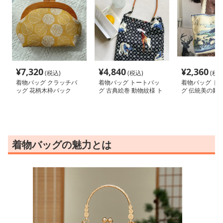
¥
7,320
¥
4,840
¥
2,360
(税込)
(税込)
(税込
着物バッグ クラッチバ
着物バッグ トートバッ
着物バッグ ト
ッグ 花柄木枠バック
グ 古典絵巻 動物紋様 ト
グ 伝統美の舞
ートバッグ
ートバッグ
着物バッグの魅力とは