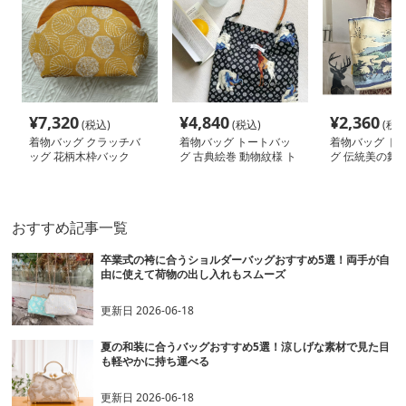
¥
7,320
¥
4,840
¥
2,360
(税込)
(税込)
(税込
着物バッグ クラッチバ
着物バッグ トートバッ
着物バッグ ト
ッグ 花柄木枠バック
グ 古典絵巻 動物紋様 ト
グ 伝統美の舞
ートバッグ
ートバッグ
おすすめ記事一覧
卒業式の袴に合うショルダーバッグおすすめ5選！両手が自
由に使えて荷物の出し入れもスムーズ
更新日
2026-06-18
夏の和装に合うバッグおすすめ5選！涼しげな素材で見た目
も軽やかに持ち運べる
更新日
2026-06-18