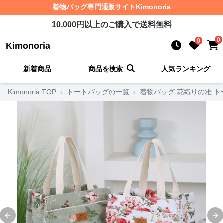
着物バッグ
専門通販サイト
Kimonoria
10,000
円以上のご購入で送料無料
0
0
Kimonoria
新着商品
商品を検索
人気ランキング
Kimonoria TOP
›
トートバッグの一覧
›
着物バッグ 花織りの雅 
Previous slide
Ne