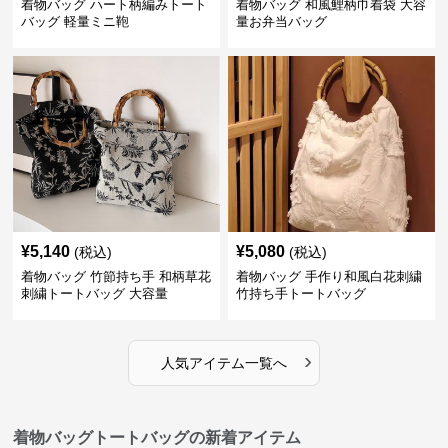
着物バッグ ハート柄編みトート
着物バッグ 和風鯉柄巾着袋 大容
バッグ 軽量ミニ鞄
量お弁当バッグ
¥
5,140
¥
5,080
(税込)
(税込)
着物バッグ 竹節持ち手 和柄草花
着物バッグ 手作り和風白花刺繍
刺繍トートバッグ 大容量
竹持ち手トートバッグ
›
人気アイテム一覧へ
着物バッグトートバッグの新着アイテム