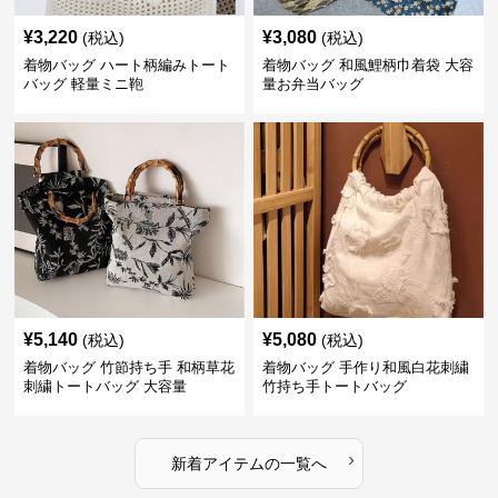
¥
3,220
¥
3,080
(税込)
(税込)
着物バッグ ハート柄編みトート
着物バッグ 和風鯉柄巾着袋 大容
バッグ 軽量ミニ鞄
量お弁当バッグ
¥
5,140
¥
5,080
(税込)
(税込)
着物バッグ 竹節持ち手 和柄草花
着物バッグ 手作り和風白花刺繍
刺繍トートバッグ 大容量
竹持ち手トートバッグ
›
新着アイテムの一覧へ