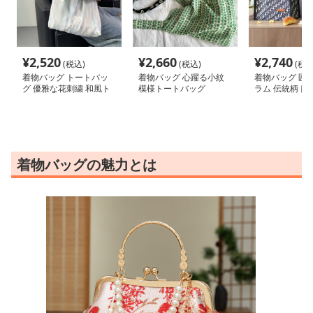
¥
2,520
¥
2,660
¥
2,740
(税込)
(税込)
(税込
着物バッグ トートバッ
着物バッグ 心躍る小紋
着物バッグ 匠
グ 優雅な花刺繍 和風ト
模様トートバッグ
ラム 伝統柄ト
ートバッグ
着物バッグの魅力とは