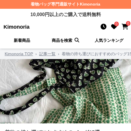
着物バッグ
専門通販サイト
Kimonoria
10,000
円以上のご購入で送料無料
0
0
Kimonoria
新着商品
商品を検索
人気ランキング
Kimonoria TOP
›
記事一覧
›
着物の持ち運びにおすすめのバッグ1