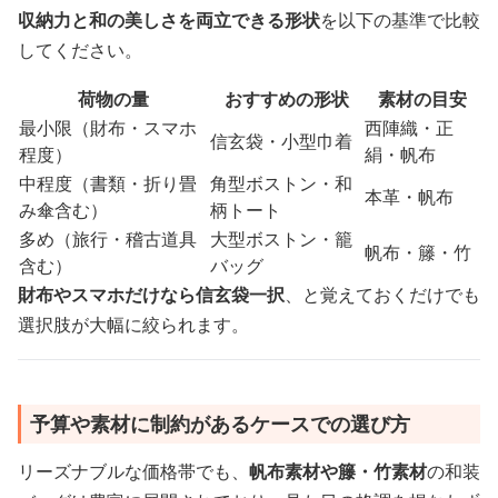
収納力と和の美しさを両立できる形状
を以下の基準で比較
してください。
荷物の量
おすすめの形状
素材の目安
最小限（財布・スマホ
西陣織・正
信玄袋・小型巾着
程度）
絹・帆布
中程度（書類・折り畳
角型ボストン・和
本革・帆布
み傘含む）
柄トート
多め（旅行・稽古道具
大型ボストン・籠
帆布・籐・竹
含む）
バッグ
財布やスマホだけなら信玄袋一択
、と覚えておくだけでも
選択肢が大幅に絞られます。
予算や素材に制約があるケースでの選び方
リーズナブルな価格帯でも、
帆布素材や籐・竹素材
の和装