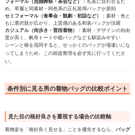
フォーマル（冠婚葬祭・茶会など）
：礼装に合わせるた
め、草履と同素材・同色系の正礼装用バッグが原則
セミフォーマル（食事会・観劇・初詣など）
：素材・色と
もに選択肢が広がり、上質感のある和装バッグが活躍
カジュアル（街歩き・普段着物）
：素材・デザインの自由
度が高く、帆布トートや籠バッグなども馴染みやすい
シーンと格を混同すると、せっかくのバッグが場違いにな
ってしまうため、この前提整理を必ず先に行ってくださ
い。
条件別に見る男の着物バッグの比較ポイント
見た目の格好良さを重視する場合の比較軸
着物姿を「格好良く見せる」ことを優先するなら、
バッグ