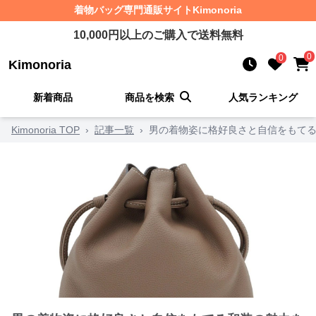
着物バッグ
専門通販サイト
Kimonoria
10,000
円以上のご購入で送料無料
0
0
Kimonoria
新着商品
商品を検索
人気ランキング
Kimonoria TOP
›
記事一覧
›
男の着物姿に格好良さと自信をもてる