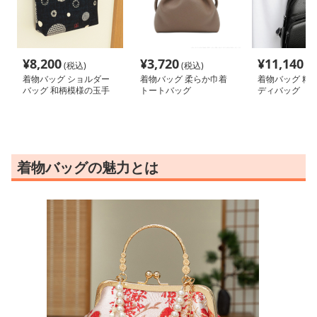
¥
8,200
¥
3,720
¥
11,140
(税込)
(税込)
(税
着物バッグ ショルダー
着物バッグ 柔らか巾着
着物バッグ 粋
バッグ 和柄模様の玉手
トートバッグ
ディバッグ
箱ショルダー
着物バッグの魅力とは