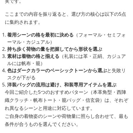
実です。
ここまでの内容を振り返ると、選び方の核心は以下の5点
に集約されます。
着用シーンの格を最初に決める
（フォーマル・セミフォ
ーマル・カジュアル）
持ち歩く荷物の量を把握してから形状を選ぶ
素材は着物の格と揃える
（礼装には革・正絹、カジュア
ルには帆布・籠）
色はダークカラーのベーシックトーンから選ぶ
と失敗リ
スクが下がる
洋装バッグの流用は避け、和装専用アイテムを選ぶ
今回ご紹介した5つのおすすめパターン（本革角型・西陣
織クラッチ・帆布トート・籠バッグ・信玄袋）は、それぞ
れ異なるシーンと用途に対応しています。
ご自身の着物姿のシーンや荷物量に照らし合わせて、最も
条件が合うものを選んでください。