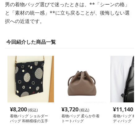
男の着物バッグ選びで迷ったときは、**「シーンの格」
と「素材の統一感」**に立ち戻ることが、後悔しない選
択への近道です。
今回紹介した商品一覧
¥
8,200
¥
3,720
¥
11,140
(税込)
(税込)
(税
着物バッグ ショルダー
着物バッグ 柔らか巾着
着物バッグ 粋
バッグ 和柄模様の玉手
トートバッグ
ディバッグ
箱ショルダー