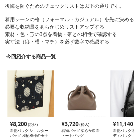
後悔を防ぐためのチェックリストは以下の通りです。
着用シーンの格（フォーマル・カジュアル）を先に決める
必要な収納量をあらかじめリストアップする
素材・色・形の3点を着物・帯との相性で確認する
実寸法（縦・横・マチ）を必ず数字で確認する
今回紹介する商品一覧
¥
8,200
¥
3,720
¥
11,140
(税込)
(税込)
(税
着物バッグ ショルダー
着物バッグ 柔らか巾着
着物バッグ 粋
バッグ 和柄模様の玉手
トートバッグ
ディバッグ