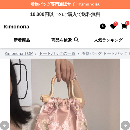
着物バッグ
専門通販サイト
Kimonoria
10,000
円以上のご購入で送料無料
0
0
Kimonoria
新着商品
商品を検索
人気ランキング
Kimonoria TOP
›
トートバッグの一覧
›
着物バッグ トートバッグ
Previous slide
Ne