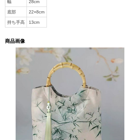
幅
28cm
底部
22×8cm
持ち手高
13cm
商品画像