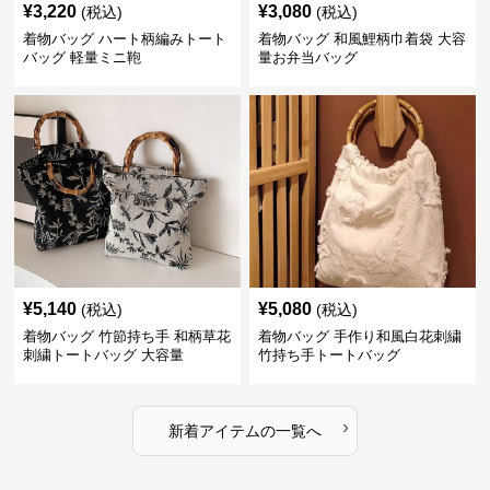
¥
3,220
¥
3,080
(税込)
(税込)
着物バッグ ハート柄編みトート
着物バッグ 和風鯉柄巾着袋 大容
バッグ 軽量ミニ鞄
量お弁当バッグ
¥
5,140
¥
5,080
(税込)
(税込)
着物バッグ 竹節持ち手 和柄草花
着物バッグ 手作り和風白花刺繍
刺繍トートバッグ 大容量
竹持ち手トートバッグ
›
新着アイテムの一覧へ