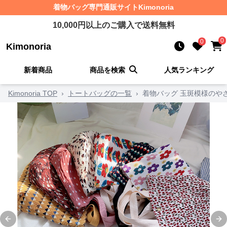
着物バッグ
専門通販サイト
Kimonoria
10,000
円以上のご購入で送料無料
0
0
Kimonoria
新着商品
商品を検索
人気ランキング
Kimonoria TOP
›
トートバッグの一覧
›
着物バッグ 玉斑模様のや
Previous slide
Ne