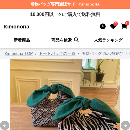
着物バッグ
専門通販サイト
Kimonoria
10,000
円以上のご購入で送料無料
0
0
Kimonoria
新着商品
商品を検索
人気ランキング
Kimonoria TOP
›
トートバッグの一覧
›
着物バッグ 風呂敷結び ト
Previous slide
Ne