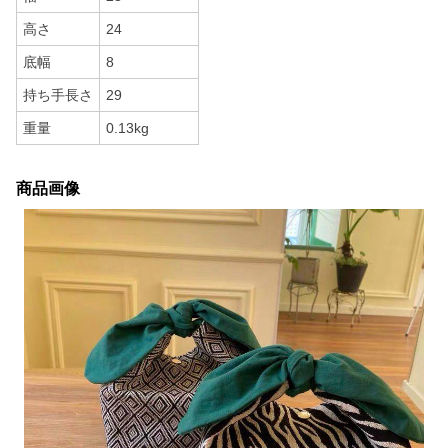
高さ
24
底幅
8
持ち手長さ
29
重量
0.13kg
商品画像