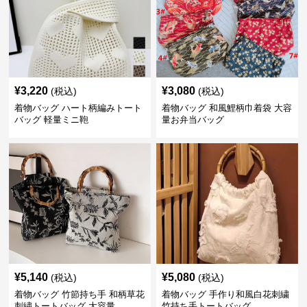
¥
3,220
¥
3,080
(税込)
(税込)
着物バッグ ハート柄編みトート
着物バッグ 和風鯉柄巾着袋 大容
バッグ 軽量ミニ鞄
量お弁当バッグ
¥
5,140
¥
5,080
(税込)
(税込)
着物バッグ 竹節持ち手 和柄草花
着物バッグ 手作り和風白花刺繍
刺繍トートバッグ 大容量
竹持ち手トートバッグ