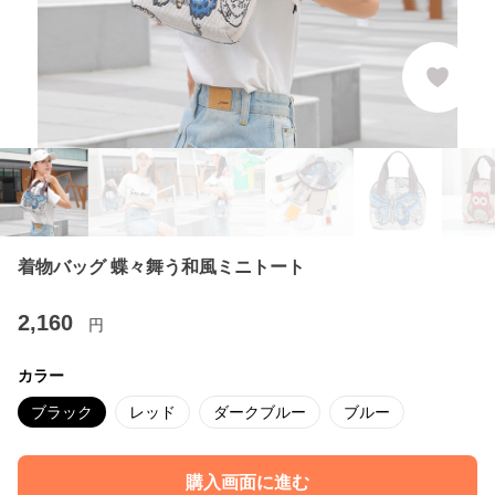
着物バッグ 蝶々舞う和風ミニトート
2,160
円
カラー
ブラック
レッド
ダークブルー
ブルー
購入画面に進む