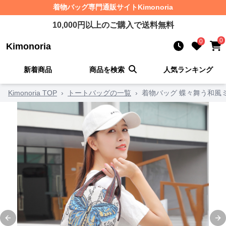
着物バッグ
専門通販サイト
Kimonoria
10,000
円以上のご購入で送料無料
0
0
Kimonoria
新着商品
商品を検索
人気ランキング
Kimonoria TOP
›
トートバッグの一覧
›
着物バッグ 蝶々舞う和風
Previous slide
Ne