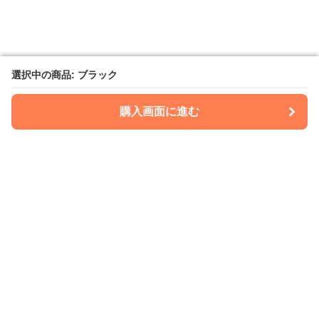
選択中の商品: ブラック
選択中の商品: ブラック
購入画面に進む
購入画面に進む
Kimonoria
について