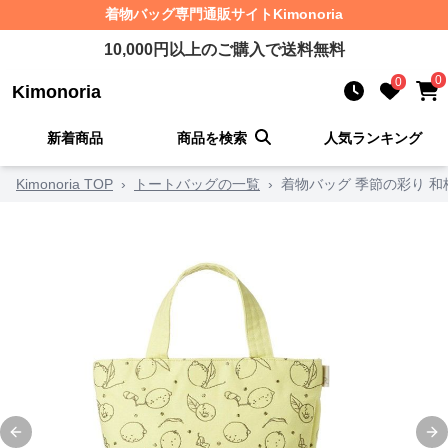
着物バッグ
専門通販サイト
Kimonoria
10,000
円以上のご購入で送料無料
0
0
Kimonoria
新着商品
商品を検索
人気ランキング
Kimonoria TOP
›
トートバッグの一覧
›
着物バッグ 季節の彩り 
Previous slide
Ne