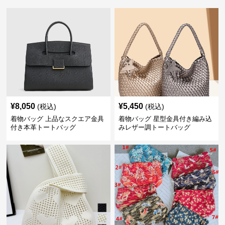
¥
8,050
¥
5,450
(税込)
(税込)
着物バッグ 上品なスクエア金具
着物バッグ 星型金具付き編み込
付き本革トートバッグ
みレザー調トートバッグ