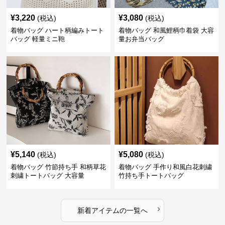
¥
3,220
¥
3,080
(税込)
(税込)
着物バッグ ハート柄編みトート
着物バッグ 和風鯉柄巾着袋 大容
バッグ 軽量ミニ鞄
量お弁当バッグ
¥
5,140
¥
5,080
(税込)
(税込)
着物バッグ 竹節持ち手 和柄草花
着物バッグ 手作り和風白花刺繍
刺繍トートバッグ 大容量
竹持ち手トートバッグ
›
新着アイテムの一覧へ