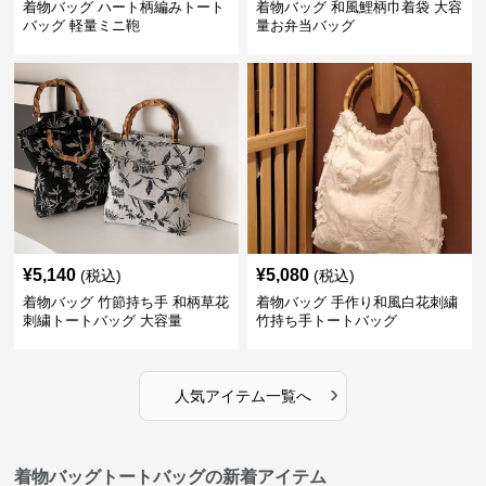
着物バッグ ハート柄編みトート
着物バッグ 和風鯉柄巾着袋 大容
バッグ 軽量ミニ鞄
量お弁当バッグ
¥
5,140
¥
5,080
(税込)
(税込)
着物バッグ 竹節持ち手 和柄草花
着物バッグ 手作り和風白花刺繍
刺繍トートバッグ 大容量
竹持ち手トートバッグ
›
人気アイテム一覧へ
着物バッグトートバッグの新着アイテム