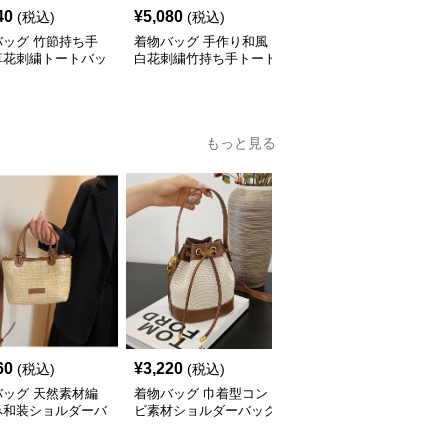
40
¥
5,080
¥
6,140
(税込)
(税込)
(税込)
バッグ 竹節持ち手
着物バッグ 手作り和風
着物バッグ 和風花刺繍
草花刺繍トートバッ
白花刺繍竹持ち手トート
ハンドバッグ 竹節持ち
容量
バッグ
手 上品なスパンコール
装飾
もっと見る
60
¥
3,220
¥
2,960
(税込)
(税込)
(税込)
バッグ 天然素材編
着物バッグ 巾着型コン
着物バッグ 鶴と菊刺繍
み和装ショルダーバ
ビ素材ショルダーバッグ
がま口和装クラッチバッ
グ