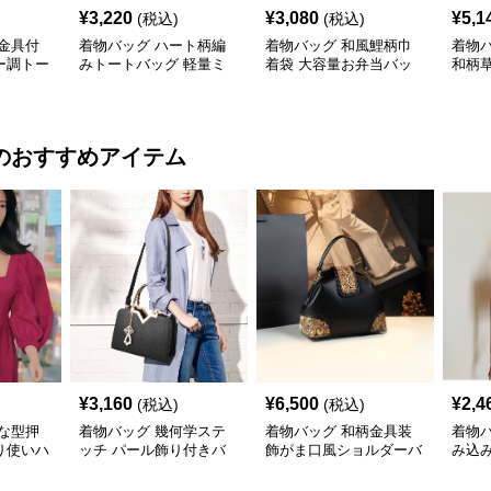
¥
3,220
¥
3,080
¥
5,1
(税込)
(税込)
金具付
着物バッグ ハート柄編
着物バッグ 和風鯉柄巾
着物
ー調トー
みトートバッグ 軽量ミ
着袋 大容量お弁当バッ
和柄
ニ鞄
グ
グ 大
のおすすめアイテム
¥
3,160
¥
6,500
¥
2,4
(税込)
(税込)
な型押
着物バッグ 幾何学ステ
着物バッグ 和柄金具装
着物
り使いハ
ッチ パール飾り付きバ
飾がま口風ショルダーバ
み込
ッグ
ッグ
ッグ