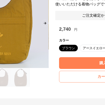
使いいただける着物バッグで
ご注文確定か
Next slide
2,740
円
カラー
ブラウン
アースイエロ
購
カー