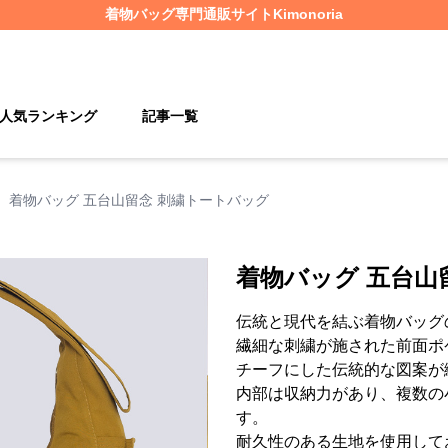
着物バッグ
専門通販サイト
Kimonoria
人気ランキング
記事一覧
›
着物バッグ 五台山留念 刺繍トートバッグ
着物バッグ 五台山
伝統と現代を結ぶ着物バッグ
繊細な刺繍が施された前面ポ
チーフにした伝統的な図案が
内部は収納力があり、複数の
す。
耐久性のある生地を使用して