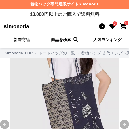
着物バッグ
専門通販サイト
Kimonoria
10,000
円以上のご購入で送料無料
0
0
Kimonoria
新着商品
商品を検索
人気ランキング
Kimonoria TOP
›
トートバッグの一覧
›
着物バッグ 古代エジプト
Previous slide
Ne