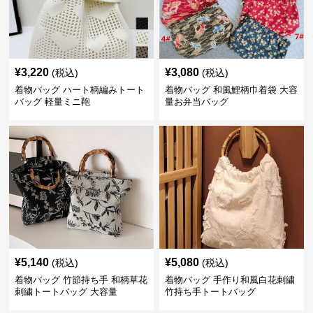
¥
3,220
¥
3,080
(税込)
(税込)
着物バッグ ハート柄編みトート
着物バッグ 和風鯉柄巾着袋 大容
バッグ 軽量ミニ鞄
量お弁当バッグ
¥
5,140
¥
5,080
(税込)
(税込)
着物バッグ 竹節持ち手 和柄草花
着物バッグ 手作り和風白花刺繍
刺繍トートバッグ 大容量
竹持ち手トートバッグ