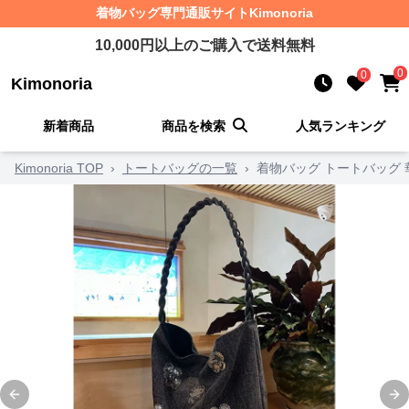
着物バッグ
専門通販サイト
Kimonoria
10,000
円以上のご購入で送料無料
0
0
Kimonoria
新着商品
商品を検索
人気ランキング
Kimonoria TOP
›
トートバッグの一覧
›
着物バッグ トートバッグ 
Previous slide
Ne