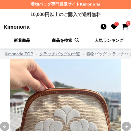
着物バッグ
専門通販サイト
Kimonoria
10,000
円以上のご購入で送料無料
0
0
Kimonoria
新着商品
商品を検索
人気ランキング
Kimonoria TOP
›
クラッチバッグの一覧
›
着物バッグ クラッチバ
Previous slide
Ne