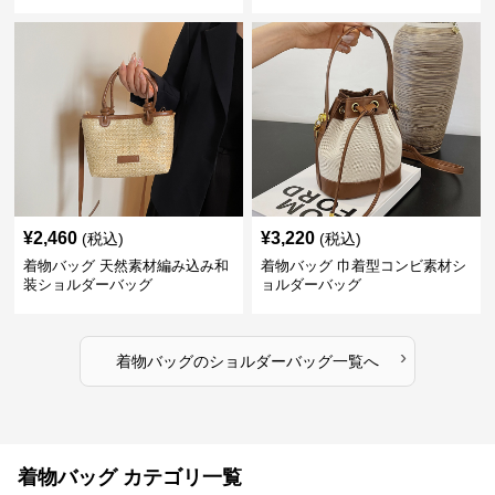
¥
2,460
¥
3,220
(税込)
(税込)
着物バッグ 天然素材編み込み和
着物バッグ 巾着型コンビ素材シ
装ショルダーバッグ
ョルダーバッグ
›
着物バッグ
の
ショルダーバッグ
一覧へ
着物バッグ カテゴリ一覧