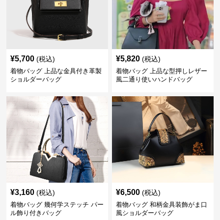
¥
5,700
¥
5,820
(税込)
(税込)
着物バッグ 上品な金具付き革製
着物バッグ 上品な型押しレザー
ショルダーバッグ
風二通り使いハンドバッグ
¥
3,160
¥
6,500
(税込)
(税込)
着物バッグ 幾何学ステッチ パー
着物バッグ 和柄金具装飾がま口
ル飾り付きバッグ
風ショルダーバッグ