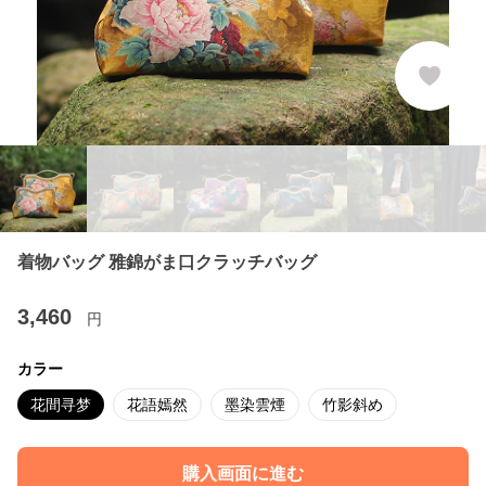
着物バッグ 雅錦がま口クラッチバッグ
3,460
円
カラー
花間寻梦
花語嫣然
墨染雲煙
竹影斜め
購入画面に進む