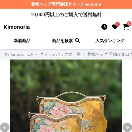
着物バッグ
専門通販サイト
Kimonoria
10,000
円以上のご購入で送料無料
0
0
Kimonoria
新着商品
商品を検索
人気ランキング
Kimonoria TOP
›
クラッチバッグの一覧
›
着物バッグ 雅錦がま口
Previous slide
Ne