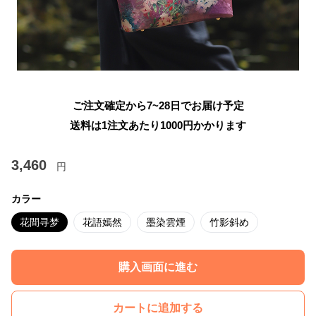
ご注文確定から7~28日でお届け予定
送料は1注文あたり
1000
円かかります
3,460
円
カラー
花間寻梦
花語嫣然
墨染雲煙
竹影斜め
購入画面に進む
カートに追加する