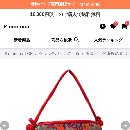
着物バッグ
専門通販サイト
Kimonoria
10,000
円以上のご購入で送料無料
0
0
Kimonoria
新着商品
商品を検索
人気ランキング
Kimonoria TOP
›
クラッチバッグの一覧
›
着物バッグ 花園の宴 
Previous slide
Ne