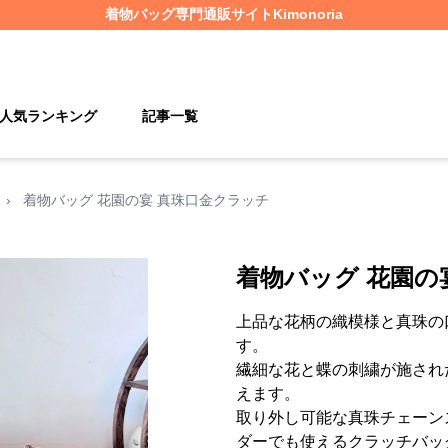
着物バッグ
専門通販サイト
Kimonoria
人気ランキング
記事一覧
›
着物バッグ 花園の宴 真珠口金クラッチ
着物バッグ 花園の
上品な花柄の織模様と真珠の
す。
繊細な花と蝶の刺繍が施され
えます。
取り外し可能な真珠チェーン
ダーでも使えるクラッチバッ