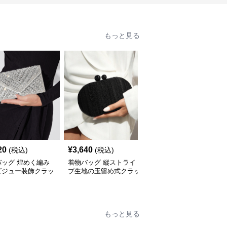
もっと見る
20
¥
3,640
¥
3,300
(税込)
(税込)
(税込)
バッグ 煌めく編み
着物バッグ 縦ストライ
着物バッグ 編み込みデ
ビジュー装飾クラッ
プ生地の玉留め式クラッ
ザイン二通り持ち手付き
ッグ
チバッグ
バッグ
もっと見る