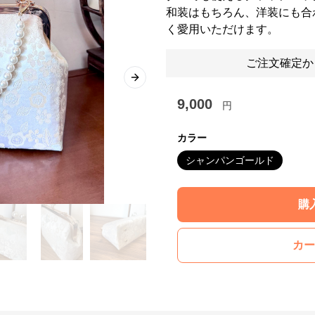
和装はもちろん、洋装にも合
く愛用いただけます。
ご注文確定か
Next slide
9,000
円
カラー
シャンパンゴールド
購
カー