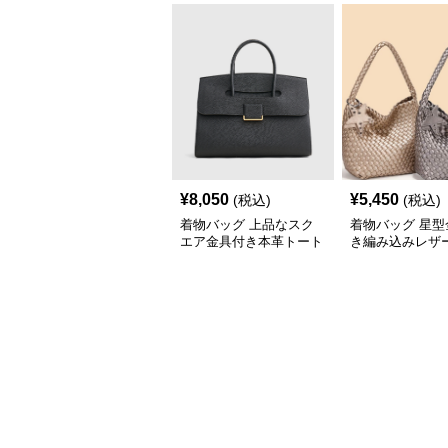
¥
8,050
¥
5,450
(税込)
(税込)
着物バッグ 上品なスク
着物バッグ 星型
エア金具付き本革トート
き編み込みレザ
バッグ
トバッグ