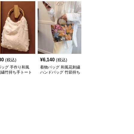
80
¥
6,140
¥
8,380
(税込)
(税込)
(税込)
バッグ 手作り和風
着物バッグ 和風花刺繍
着物バッグ 竹節持ち手
刺繍竹持ち手トート
ハンドバッグ 竹節持ち
和花柄ハンドバッグ
グ
手 上品なスパンコール
装飾