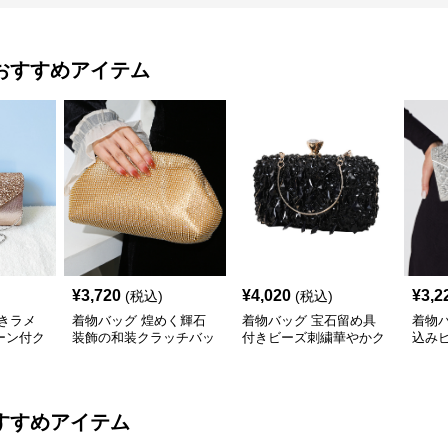
おすすめアイテム
¥
3,720
¥
4,020
¥
3,2
(税込)
(税込)
きラメ
着物バッグ 煌めく輝石
着物バッグ 宝石留め具
着物
ーン付ク
装飾の和装クラッチバッ
付きビーズ刺繍華やかク
込み
グ
ラッチバッグ
チバ
すすめアイテム