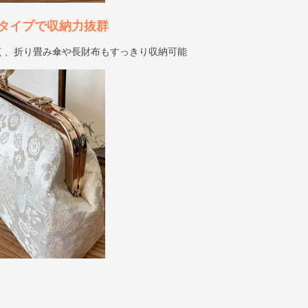
タイプで収納力抜群
く、折り畳み傘や長財布もすっきり収納可能