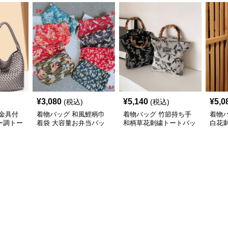
¥
3,080
¥
5,140
¥
5,0
(税込)
(税込)
金具付
着物バッグ 和風鯉柄巾
着物バッグ 竹節持ち手
着物
ー調トー
着袋 大容量お弁当バッ
和柄草花刺繍トートバッ
白花
グ
グ 大容量
バッ