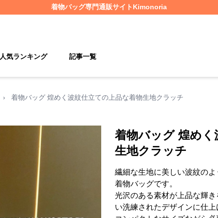
着物バッグ
専門通販サイト
Kimonoria
人気ランキング
記事一覧
›
着物バッグ 煌めく波紋仕立ての上品な着物生地クラッチ
着物バッグ 煌めく
生地クラッチ
繊細な生地に美しい波紋のよ
着物バッグです。
光沢のある素材が上品な輝き
い洗練されたデザインに仕上