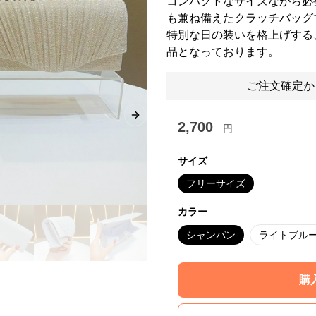
コンパクトなサイズながら必
も兼ね備えたクラッチバッグ
特別な日の装いを格上げする
品となっております。
ご注文確定か
Next slide
2,700
円
サイズ
フリーサイズ
カラー
シャンパン
ライトブル
購