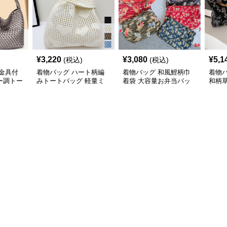
¥
3,220
¥
3,080
¥
5,1
(税込)
(税込)
金具付
着物バッグ ハート柄編
着物バッグ 和風鯉柄巾
着物
ー調トー
みトートバッグ 軽量ミ
着袋 大容量お弁当バッ
和柄
ニ鞄
グ
グ 大