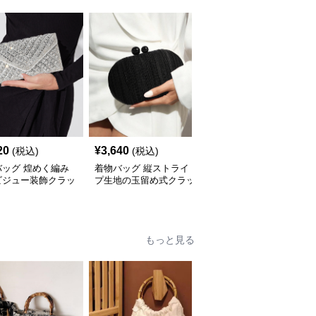
20
¥
3,640
¥
3,300
(税込)
(税込)
(税込)
バッグ 煌めく編み
着物バッグ 縦ストライ
着物バッグ 編み込みデ
ビジュー装飾クラッ
プ生地の玉留め式クラッ
ザイン二通り持ち手付き
ッグ
チバッグ
バッグ
もっと見る