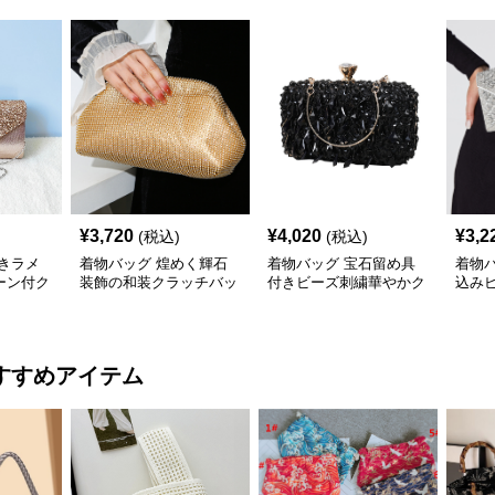
¥
3,720
¥
4,020
¥
3,2
(税込)
(税込)
きラメ
着物バッグ 煌めく輝石
着物バッグ 宝石留め具
着物
ーン付ク
装飾の和装クラッチバッ
付きビーズ刺繍華やかク
込み
グ
ラッチバッグ
チバ
すすめアイテム