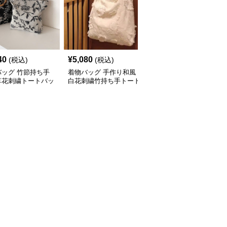
40
¥
5,080
¥
6,140
(税込)
(税込)
(税込)
バッグ 竹節持ち手
着物バッグ 手作り和風
着物バッグ 和風花刺繍
草花刺繍トートバッ
白花刺繍竹持ち手トート
ハンドバッグ 竹節持ち
容量
バッグ
手 上品なスパンコール
装飾