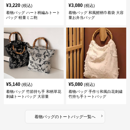
¥
3,220
¥
3,080
(税込)
(税込)
着物バッグ ハート柄編みトート
着物バッグ 和風鯉柄巾着袋 大容
バッグ 軽量ミニ鞄
量お弁当バッグ
¥
5,140
¥
5,080
(税込)
(税込)
着物バッグ 竹節持ち手 和柄草花
着物バッグ 手作り和風白花刺繍
刺繍トートバッグ 大容量
竹持ち手トートバッグ
›
着物バッグ
の
トートバッグ
一覧へ