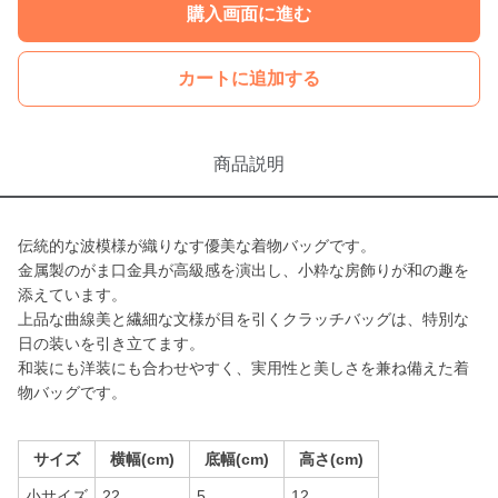
購入画面に進む
カートに追加する
商品説明
伝統的な波模様が織りなす優美な着物バッグです。
金属製のがま口金具が高級感を演出し、小粋な房飾りが和の趣を
添えています。
上品な曲線美と繊細な文様が目を引くクラッチバッグは、特別な
日の装いを引き立てます。
和装にも洋装にも合わせやすく、実用性と美しさを兼ね備えた着
物バッグです。
サイズ
横幅(cm)
底幅(cm)
高さ(cm)
小サイズ
22
5
12