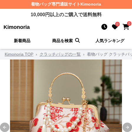
着物バッグ
専門通販サイト
Kimonoria
10,000
円以上のご購入で送料無料
0
0
Kimonoria
新着商品
商品を検索
人気ランキング
Kimonoria TOP
›
クラッチバッグの一覧
›
着物バッグ クラッチバ
Previous slide
Ne