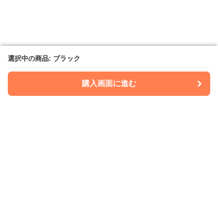
選択中の商品: ブラック
選択中の商品: ブラック
購入画面に進む
購入画面に進む
Kimonoria
について