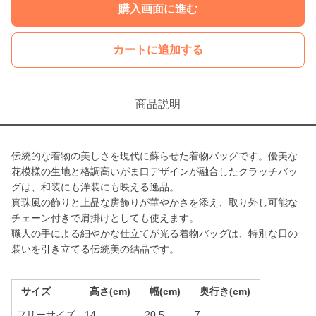
購入画面に進む
カートに追加する
商品説明
伝統的な着物の美しさを現代に蘇らせた着物バッグです。優美な
花模様の生地と格調高いがま口デザインが融合したクラッチバッ
グは、和装にも洋装にも映える逸品。
真珠風の飾りと上品な房飾りが華やかさを添え、取り外し可能な
チェーン付きで肩掛けとしても使えます。
職人の手による細やかな仕立てが光る着物バッグは、特別な日の
装いを引き立てる伝統美の結晶です。
サイズ
高さ(cm)
幅(cm)
奥行き(cm)
フリーサイズ
14
20.5
7