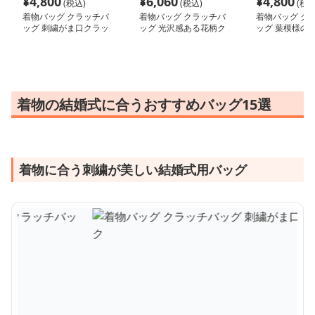
¥
4,800
¥
6,060
¥
4,800
(税込)
(税込)
(税込
着物バッグ クラッチバ
着物バッグ クラッチバ
着物バッグ ク
ッグ 刺繍がま口クラッ
ッグ 光沢感ある花柄ク
ッグ 葉模様の
チバック
ラッチバッグ
バッグ
着物の結婚式に合うおすすめバッグ15選
着物に合う刺繍が美しい結婚式用バッグ