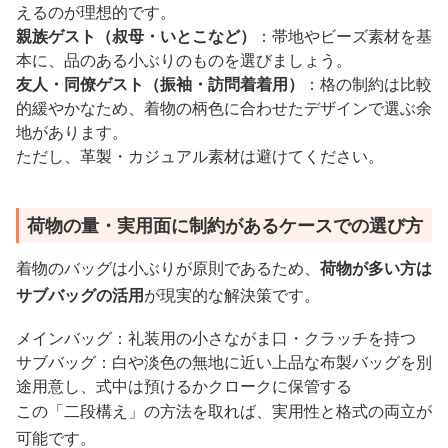
えるのが理想的です。
親族ゲスト（叔母・いとこなど）
：帯地やビーズ素材を基
本に、品のある小ぶりのものを選びましょう。
友人・同僚ゲスト（振袖・訪問着着用）
：格の制約は比較
的緩やかなため、着物の柄色に合わせたデザインで選ぶ余
地があります。
ただし、革製・カジュアル素材は避けてください。
荷物の量・実用面に制約があるケースでの選び方
着物のバッグは小ぶりが原則であるため、
荷物が多い方は
サブバッグの活用
が現実的な解決策です。
メインバッグ：礼装用の小さながま口・クラッチを持つ
サブバッグ：白や淡色の無地に近い上品な布製バッグを別
途用意し、式中は預けるかクロークに保管する
この「二段構え」の方法を取れば、実用性と格式の両立が
可能です。