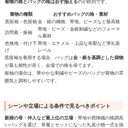
着物の格とバッグの格は必ず揃える
のが鉄則です。
着物の種類
おすすめバッグの格・素材
黒留袖・色留袖
金・銀の織物、帯地、ビーズなど最高格
帯地・ビーズ・金銀刺繍などのフォーマ
訪問着・振袖
ル素材
色無地・付け下
帯地・エナメル・上品な布製など準礼装
げ
レベル
黒留袖を着用する場合、バッグは
金・銀を基調とした袋物
が最も相性が良く、会場での格を保てます。
振袖の場合は、華やかな刺繍やビーズのバッグが着物の雰
囲気と調和しやすいです。
シーンや立場による条件で見るべきポイント
新婦の母・仲人など最上位の立場
：帯地や西陣織の格調高
いバッグを選び、草履とセットになった礼装小物一式を揃