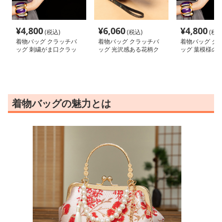
¥
4,800
¥
6,060
¥
4,800
(税込)
(税込)
(税込
着物バッグ クラッチバ
着物バッグ クラッチバ
着物バッグ ク
ッグ 刺繍がま口クラッ
ッグ 光沢感ある花柄ク
ッグ 葉模様の
チバック
ラッチバッグ
バッグ
着物バッグの魅力とは